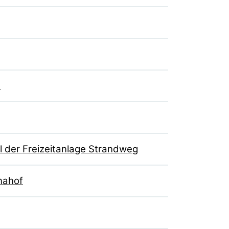
6
 der Freizeitanlage Strandweg
nahof